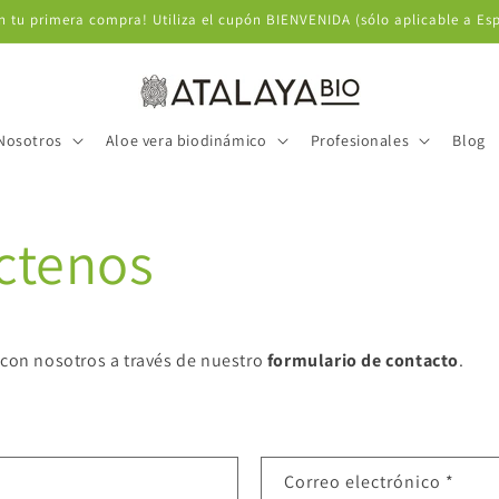
on tu primera compra! Utiliza el cupón BIENVENIDA (sólo aplicable a Es
Nosotros
Aloe vera biodinámico
Profesionales
Blog
ctenos
 con nosotros a través de nuestro
formulario de contacto
.
Correo electrónico
*