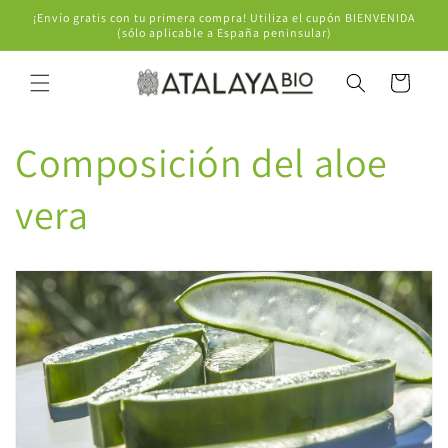
Ir
¡Envío gratis con tu primera compra! Utiliza el cupón BIENVENIDA
directamente
(sólo aplicable a España peninsular)
al contenido
Carrito
Composición del aloe
vera