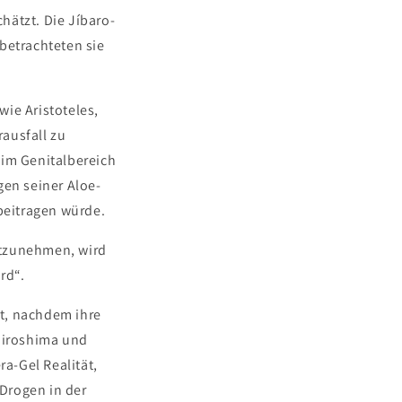
hätzt. Die Jíbaro-
betrachteten sie
ie Aristoteles,
ausfall zu
im Genitalbereich
gen seiner Aloe-
 beitragen würde.
itzunehmen, wird
rd“.
t, nachdem ihre
Hiroshima und
a-Gel Realität,
Drogen in der