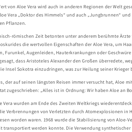
ert von Aloe Vera wird auch in anderen Regionen der Welt gesc
Aloe Vera „Doktor des Himmels“ und auch „Jungbrunnen“ und 
gen Pflanzen.
echisch-römischen Zeit betonten unter anderem berühmte Ärzte w
oskurides die wertvollen Eigenschaften der Aloe Vera, um Haar
n, Furunkel, Augenleiden, Hauterkrankungen oder Geschwüre 
 gesagt, dass Aristoteles Alexander den Großen überredete, we
ie Insel Sokotra einzudringen, was zur Heilung seiner Krieger
, der auf seinen längsten Reisen immer versucht hat, Aloe m
at zugeschrieben: „Alles ist in Ordnung: Wir haben Aloe an Bo
loe Vera wurden am Ende des Zweiten Weltkriegs wiederentdeck
die Verbrennungen von Verletzten durch Atomexplosionen in 
sen worden waren. 1968 wurde die Stabilisierung von Aloe-Ver
t transportiert werden konnte. Die Verwendung synthetischer 